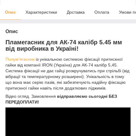
Опис
Характеристики
Доставка
Оплата
Умови п
Опис
Пламегасник для АК-74 калібр 5.45 мм
від виробника в Україні!
Полум'ягасник
із унікальною системою фіксації притискної
гайки від компанії IRON (Україна) для АК-74 калібр 5,45.
Система фіксації не дає гайці розкручуватись при стрільбі (від
вібрації та температурному розширені). Унікальність в тому
що вона має серію пазів, які забезпечують надійну фіксацію
притискної гайки навіть після додаткових піджимів.
Відео огляд. Замовлення
відправляємо сьогодні
БЕЗ
ПЕРЕДОПЛАТИ!