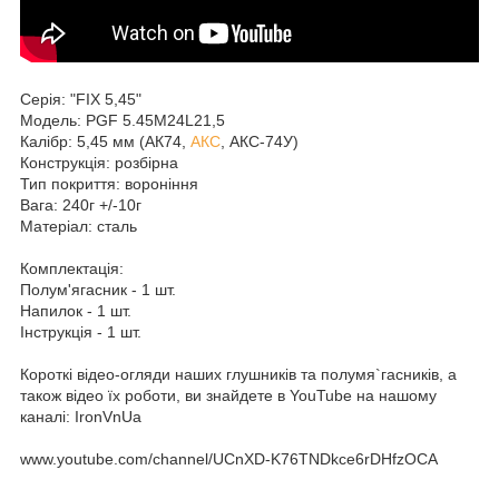
Серія: "FIX 5,45"
Модель: PGF 5.45M24L21,5
Калібр: 5,45 мм (АК74,
АКС
, АКС-74У)
Конструкція: розбірна
Тип покриття: вороніння
Вага: 240г +/-10г
Матеріал: сталь
Комплектація:
Полум'ягасник - 1 шт.
Напилок - 1 шт.
Інструкція - 1 шт.
Короткі відео-огляди наших глушників та полумя`гаcників, а
також відео їх роботи, ви знайдете в YouTube на нашому
каналі: IronVnUa
www.youtube.com/channel/UCnXD-K76TNDkce6rDHfzOCA