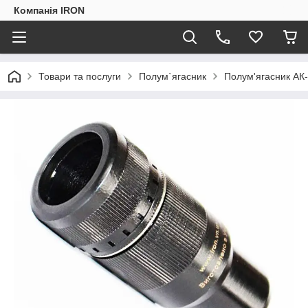
Компанія IRON
Товари та послуги
Полум`ягасник
Полум'ягасник АК-