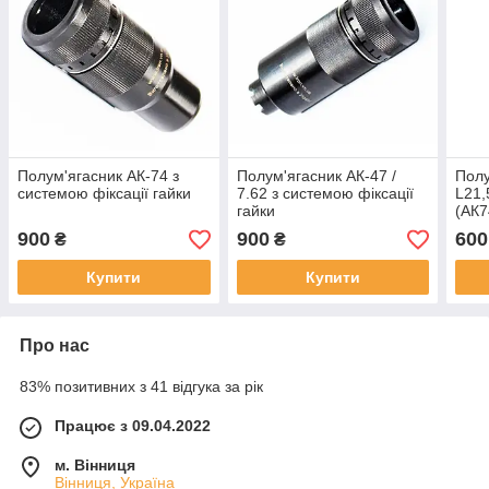
Полум'ягасник АК-74 з
Полум'ягасник АК-47 /
Полу
системою фіксації гайки
7.62 з системою фіксації
L21,
гайки
(АК7
900
900
600
₴
₴
Купити
Купити
Про нас
83% позитивних з 41 відгука за рік
Працює з 09.04.2022
м. Вінниця
Вінниця, Україна