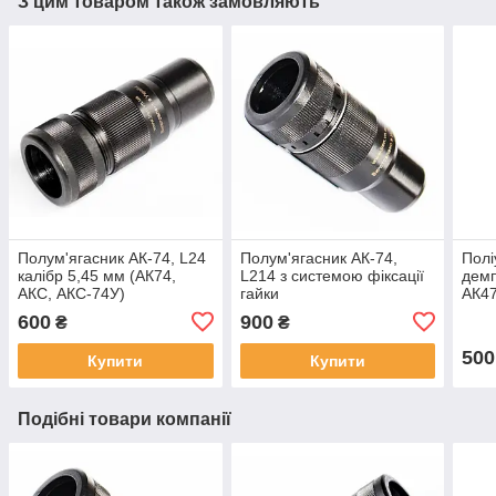
З цим товаром також замовляють
Полум'ягасник АК-74, L24
Полум'ягасник АК-74,
Полі
калібр 5,45 мм (АК74,
L214 з системою фіксації
демп
АКС, АКС-74У)
гайки
АК47
комп
600
900
₴
₴
500
Купити
Купити
Подібні товари компанії