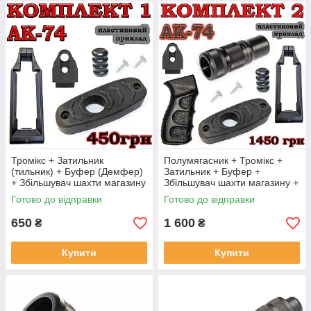
Тромікс + Затильник
Полумягасник + Тромікс +
(тильник) + Буфер (Демфер)
Затильник + Буфер +
+ Збільшувач шахти магазину
Збільшувач шахти магазину +
АК74
Ручка АК74
Готово до відправки
Готово до відправки
650
1 600
₴
₴
Купити
Купити