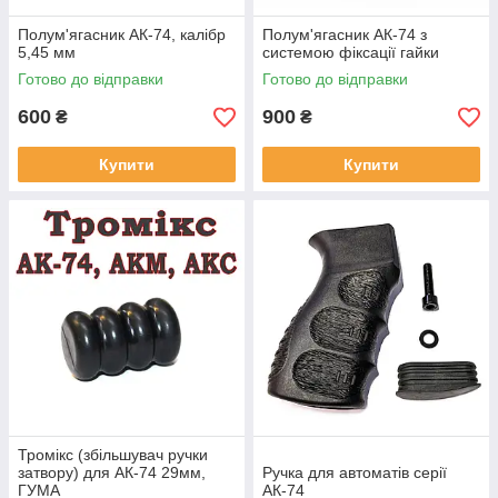
Полум'ягасник АК-74, калібр
Полум'ягасник АК-74 з
5,45 мм
системою фіксації гайки
Готово до відправки
Готово до відправки
600
900
₴
₴
Купити
Купити
Тромікс (збільшувач ручки
затвору) для АК-74 29мм,
Ручка для автоматів серії
ГУМА
АК-74