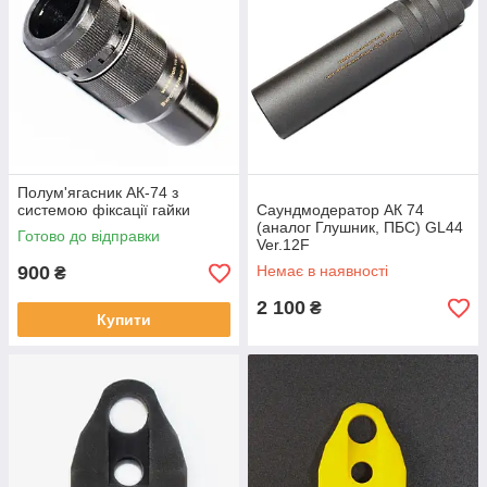
Полум'ягасник АК-74 з
системою фіксації гайки
Саундмодератор АК 74
(аналог Глушник, ПБС) GL44
Готово до відправки
Ver.12F
900
Немає в наявності
₴
2 100
₴
Купити