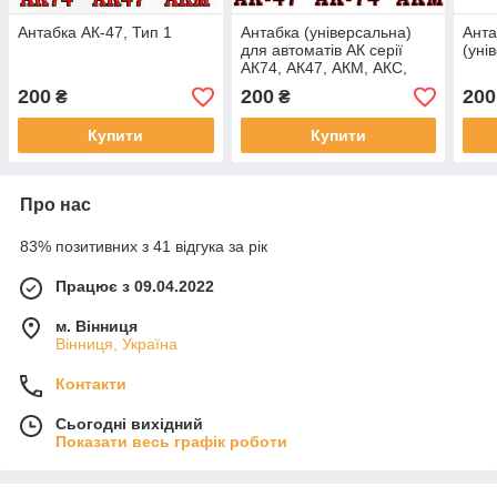
Антабка АК-47, Тип 1
Антабка (універсальна)
Анта
для автоматів АК серії
(уні
АК74, АК47, АКМ, АКС,
АКС-У, АКС74-У
200
200
200
₴
₴
Купити
Купити
Про нас
83% позитивних з 41 відгука за рік
Працює з 09.04.2022
м. Вінниця
Вінниця, Україна
Контакти
Сьогодні вихідний
Показати весь графік роботи