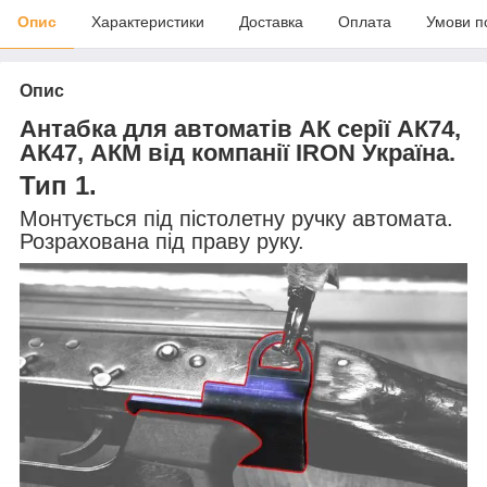
Опис
Характеристики
Доставка
Оплата
Умови п
Опис
Антабка для автоматів АК серії АК74,
АК47, АКМ від компанії IRON Україна.
Тип 1.
Монтується під пістолетну ручку автомата.
Розрахована під праву руку.