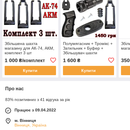
Збільшена шахта
Полумягасник + Тромікс +
Збіл
магазину для АК-74, АКМ,
Затильник + Буфер +
мага
комплект 3 шт
Збільшувач шахти
магазину + Ручка АК74
1 000
1 600
350
₴/комплект
₴
Купити
Купити
Про нас
83% позитивних з 41 відгука за рік
Працює з 09.04.2022
м. Вінниця
Вінниця, Україна