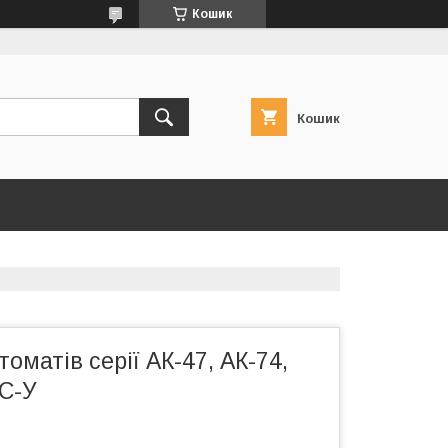
Кошик
Кошик
оматів серії АК-47, АК-74,
КС-У