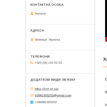
Наталя
Вінниця, Україна
Х
+380 (96) 193-52-53
https://iron.vn.ua/
В
b0961935253@gmail.com
+380961935253
К