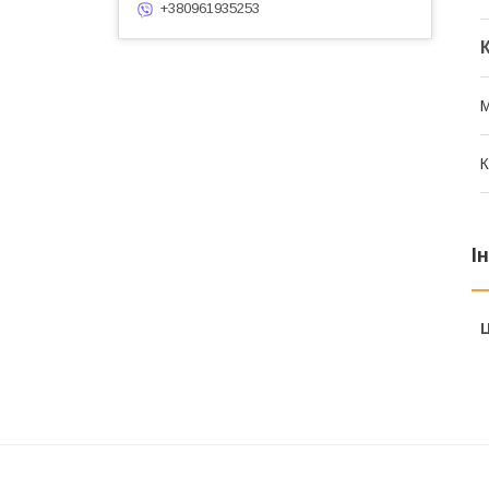
+380961935253
М
К
І
Ц