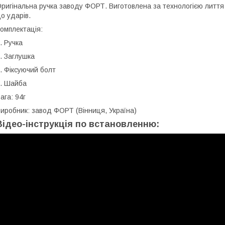
ригінальна ручка заводу ФОРТ. Виготовлена за технологією лиття 
о ударів.
омплектація:
. Ручка
. Заглушка
. Фіксуючий болт
. Шайба
ага: 94г
иробник: завод ФОРТ (Вінниця, Україна)
Відео-інструкція по встановленню: