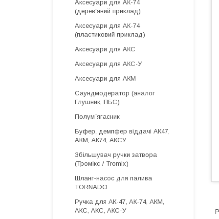
Аксесуари для АК-74
(дерев'яний приклад)
Аксесуари для АК-74
(пластиковий приклад)
Аксесуари для АКС
Аксесуари для АКС-У
Аксесуари для АКМ
Саундмодератор (аналог
Глушник, ПБС)
Полум`ягасник
Буфер, демпфер віддачі АК47,
АКМ, АК74, АКСУ
Збільшувач ручки затвора
(Тромікс / Tromix)
Шланг-насос для палива
TORNADO
Ручка для АК-47, АК-74, АКМ,
АКС, АКС, АКС-У
Р