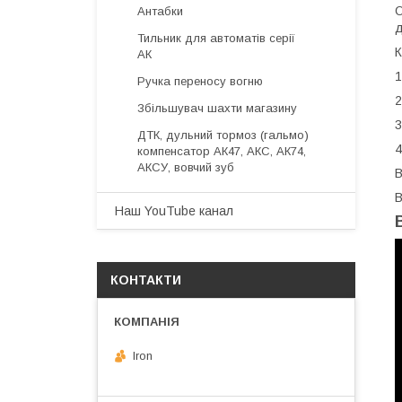
О
Антабки
д
Тильник для автоматів серії
К
АК
1
Ручка переносу вогню
2
Збільшувач шахти магазину
3
ДТК, дульний тормоз (гальмо)
4
компенсатор АК47, АКС, АК74,
АКСУ, вовчий зуб
В
В
Наш YouTube канал
КОНТАКТИ
Iron