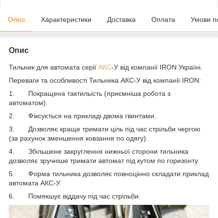
Опис
Характеристики
Доставка
Оплата
Умови п
Опис
Тильник для автомата серії
АКС
-У від компанії IRON Україні.
Переваги та особливості Тильника АКС-У від компанії IRON:
1. Покращена тактильість (приємніша робота з
автоматом).
2. Фіксується на прикладі двома гвинтами.
3. Дозволяє краще тримати ціль під час стрільби чергою
(за рахунок зменшення ковзання по одягу).
4. Збільшене закруглення нижньої сторони тильника
дозволяє зручніше тримати автомат під кутом по горизонту.
5. Форма тильника дозволяє повноцінно складати приклад
автомата АКС-У.
6. Помякшує віддачу під час стрільби.