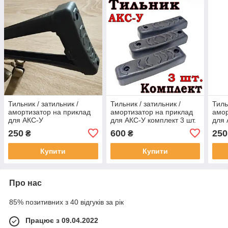
Тильник / затильник /
Тильник / затильник /
Тиль
амортизатор на приклад
амортизатор на приклад
амор
для АКС-У
для АКС-У комплект 3 шт.
для 
250
600
250
₴
₴
Купити
Купити
Про нас
85% позитивних з 40 відгуків за рік
Працює з 09.04.2022