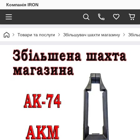
Компанія IRON
Товари та послуги
Збільшувач шахти магазину
Збіль