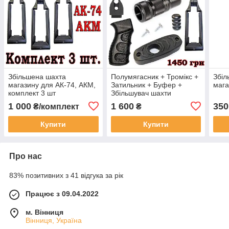
Збільшена шахта
Полумягасник + Тромікс +
Збіл
магазину для АК-74, АКМ,
Затильник + Буфер +
мага
комплект 3 шт
Збільшувач шахти
магазину + Ручка АК74
1 000
1 600
350
₴/комплект
₴
Купити
Купити
Про нас
83% позитивних з 41 відгука за рік
Працює з 09.04.2022
м. Вінниця
Вінниця, Україна