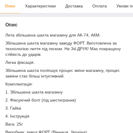
Опис
Характеристики
Доставка
Оплата
Умови п
Опис
Лита збільшена шахта магазину для АК-74, АКМ.
Збільшена шахта магазину заводу ФОРТ. Виготовлена за
технологією лиття під тиском. Не 3d-ДРУК! Має покращену
стійкість до ударів.
Легка фіксація.
Збільшена шахта поліпшує процес зміни магазину, процес
заміни стає більш інтуєтивний.
Комплектація:
1. Збільшена шахта магазину
2. Фіксуючий болт (під шестиграник)
3. Гайка
4. Інструкція
Вага: 25г
Виробник: завод ФОРТ (Вінниця, Україна)