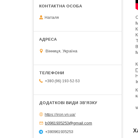
С
Наталя
М
К
К
Т
В
Вінниця, Україна
М
К
П
Н
+380 (96) 193-52-53
І
К
к
w
https://iron.vn.ua/
b0961935253@gmail.com
Х
+380961935253