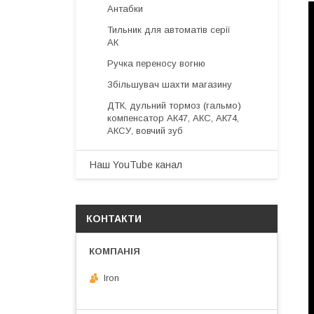
Антабки
Тильник для автоматів серії
АК
Ручка переносу вогню
Збільшувач шахти магазину
ДТК, дульний тормоз (гальмо)
компенсатор АК47, АКС, АК74,
АКСУ, вовчий зуб
Наш YouTube канал
КОНТАКТИ
Iron