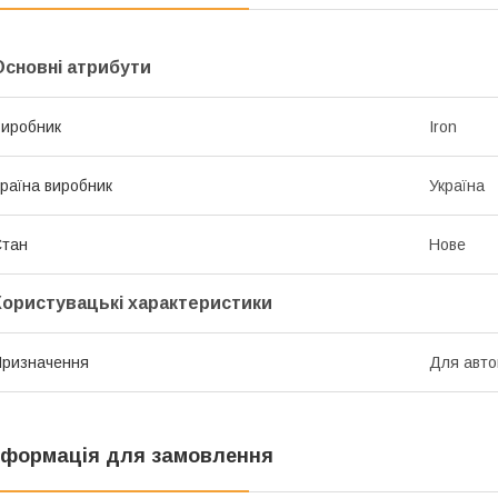
Основні атрибути
иробник
Iron
раїна виробник
Україна
Стан
Нове
Користувацькi характеристики
ризначення
Для авто
нформація для замовлення