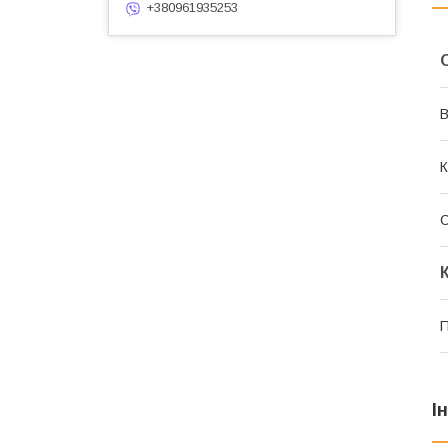
+380961935253
В
К
П
І