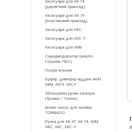
Аксесуари для АК-74
(дерев'яний приклад)
Аксесуари для АК-74
(пластиковий приклад)
Аксесуари для АКС
Аксесуари для АКС-У
Аксесуари для АКМ
Саундмодератор (аналог
Глушник, ПБС)
Полум`ягасник
Буфер, демпфер віддачі АК47,
АКМ, АК74, АКСУ
Збільшувач ручки затвора
(Тромікс / Tromix)
Шланг-насос для палива
TORNADO
Ручка для АК-47, АК-74, АКМ,
АКС, АКС, АКС-У
В