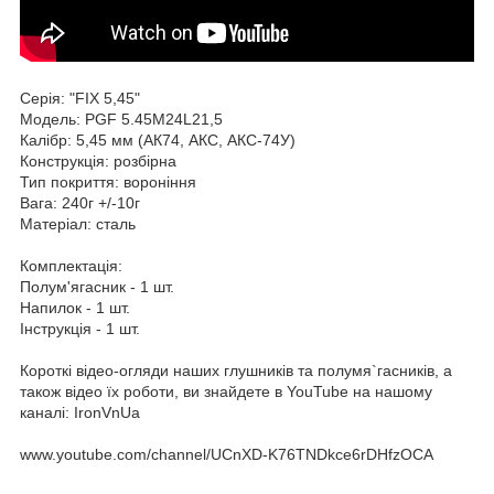
Серія: "FIX 5,45"
Модель: PGF 5.45M24L21,5
Калібр: 5,45 мм (АК74, АКС, АКС-74У)
Конструкція: розбірна
Тип покриття: вороніння
Вага: 240г +/-10г
Матеріал: сталь
Комплектація:
Полум'ягасник - 1 шт.
Напилок - 1 шт.
Інструкція - 1 шт.
Короткі відео-огляди наших глушників та полумя`гаcників, а
також відео їх роботи, ви знайдете в YouTube на нашому
каналі: IronVnUa
www.youtube.com/channel/UCnXD-K76TNDkce6rDHfzOCA