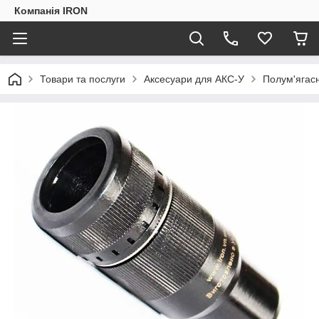
Компанія IRON
Товари та послуги
Аксесуари для АКС-У
Полум'ягасн