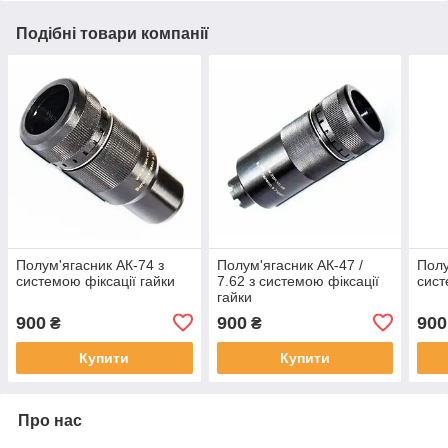
Подібні товари компанії
Полум'ягасник АК-74 з
Полум'ягасник АК-47 /
Полу
системою фіксації гайки
7.62 з системою фіксації
сист
гайки
900
900
900
₴
₴
Купити
Купити
Про нас