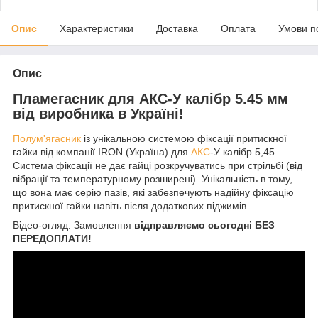
Опис
Характеристики
Доставка
Оплата
Умови п
Опис
Пламегасник для АКС-У калібр 5.45 мм
від виробника в Україні!
Полум'ягасник
із унікальною системою фіксації притискної
гайки від компанії IRON (Україна) для
АКС
-У калібр 5,45.
Система фіксації не дає гайці розкручуватись при стрільбі (від
вібрації та температурному розширені). Унікальність в тому,
що вона має серію пазів, які забезпечують надійну фіксацію
притискної гайки навіть після додаткових піджимів.
Відео-огляд. Замовлення
відправляємо сьогодні
БЕЗ
ПЕРЕДОПЛАТИ!