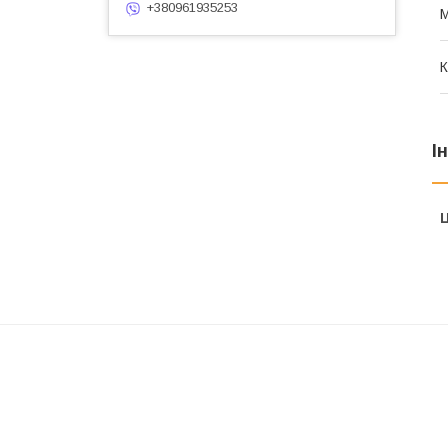
+380961935253
М
К
І
Ц