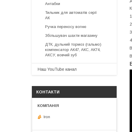
д
Антабки
К
Тильник для автоматів серії
1
АК
2
Ручка переносу вогню
3
Збільшувач шахти магазину
4
ДТК, дульний тормоз (гальмо)
В
компенсатор АК47, АКС, АК74,
АКСУ, вовчий зуб
В
Наш YouTube канал
КОНТАКТИ
Iron