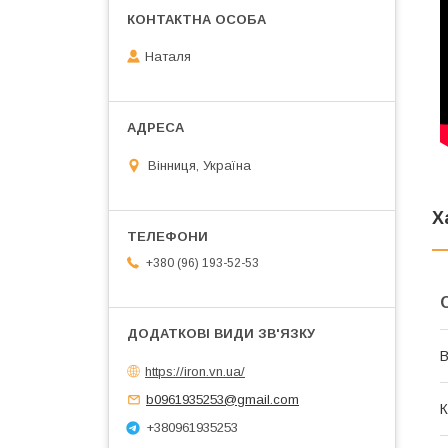
Наталя
Вінниця, Україна
Х
+380 (96) 193-52-53
В
https://iron.vn.ua/
b0961935253@gmail.com
К
+380961935253