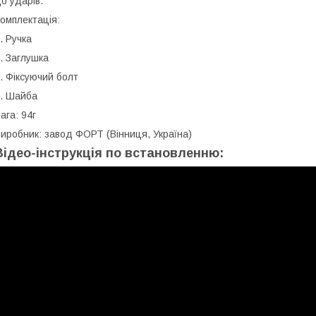
о ударів.
омплектація:
. Ручка
. Заглушка
. Фіксуючий болт
. Шайба
ага: 94г
иробник: завод ФОРТ (Вінниця, Україна)
Відео-інструкція по встановленню: