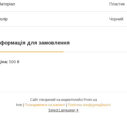
атеріал
Пластик
олір
Чорний
нформація для замовлення
іна:
500 ₴
Сайт створений на маркетплейсі
Prom.ua
Iron |
Поскаржитися на контент
|
Політика конфіденційності
Select Language
▼