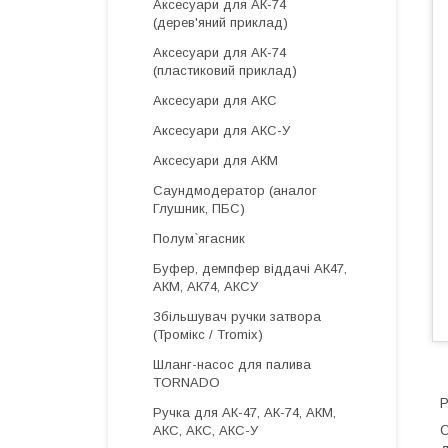
Аксесуари для АК-74
(дерев'яний приклад)
Аксесуари для АК-74
(пластиковий приклад)
Аксесуари для АКС
Аксесуари для АКС-У
Аксесуари для АКМ
Саундмодератор (аналог
Глушник, ПБС)
Полум`ягасник
Буфер, демпфер віддачі АК47,
АКМ, АК74, АКСУ
Збільшувач ручки затвора
(Тромікс / Tromix)
Шланг-насос для палива
TORNADO
Р
Ручка для АК-47, АК-74, АКМ,
О
АКС, АКС, АКС-У