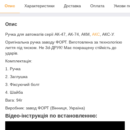
Опис
Характеристики
Доставка
Оплата
Умови п
Опис
Ручка для автоматів серії АК-47, АК-74, АКМ,
АКС
, АКС-У.
Оригінальна ручка заводу ФОРТ. Виготовлена за технологією
лиття під тиском. Не 3d-ДРУК! Має покращену стійкість до
ударів.
Комплектація:
1. Ручка
2. Заглушка
3. Фіксуючий болт
4. Шайба
Вага: 94г
Виробник: завод ФОРТ (Вінниця, Україна)
Відео-інструкція по встановленню: