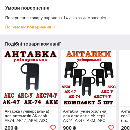
Умови повернення
Повернення товару впродовж 14 днів за домовленістю
Всі умови повернення
Подібні товари компанії
Антабка (універсальна)
Антабка (універсальна)
Анта
для автоматів АК серії
для автоматів АК серії
сері
АК74, АК47, АКМ, АКС,
АК74, АК47, АКМ, АКС,
(ста
АКС-У, АКС74-У
АКС-У, АКС74-У, комплект
200
900
200
₴
₴
- 5шт