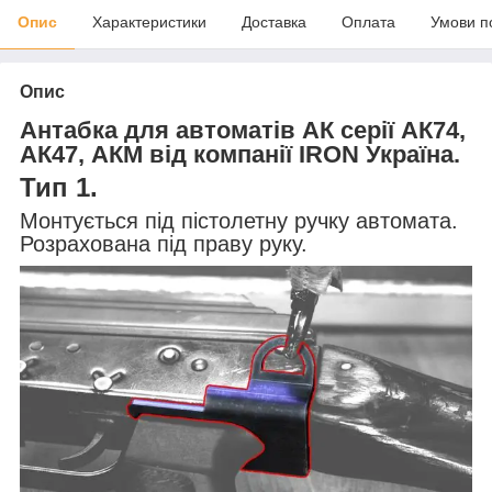
Опис
Характеристики
Доставка
Оплата
Умови п
Опис
Антабка для автоматів АК серії АК74,
АК47, АКМ від компанії IRON Україна.
Тип 1.
Монтується під пістолетну ручку автомата.
Розрахована під праву руку.