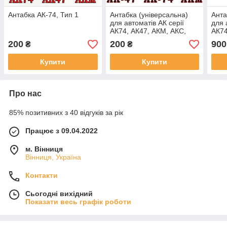
Антабка АК-74, Тип 1
Антабка (універсальна)
Анта
для автоматів АК серії
для 
АК74, АК47, АКМ, АКС,
АК74
АКС-У, АКС74-У
АКС-
200
200
900
₴
₴
- 5ш
Купити
Купити
Про нас
85% позитивних з 40 відгуків за рік
Працює з 09.04.2022
м. Вінниця
Вінниця, Україна
Контакти
Сьогодні вихідний
Показати весь графік роботи