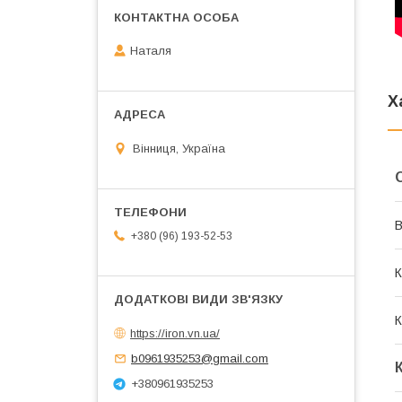
Наталя
Х
Вінниця, Україна
В
+380 (96) 193-52-53
К
К
https://iron.vn.ua/
b0961935253@gmail.com
+380961935253