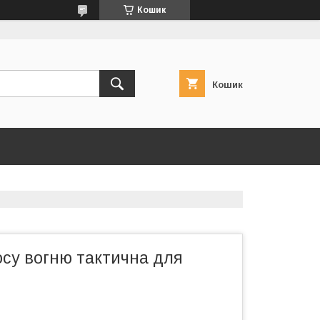
Кошик
Кошик
осу вогню тактична для