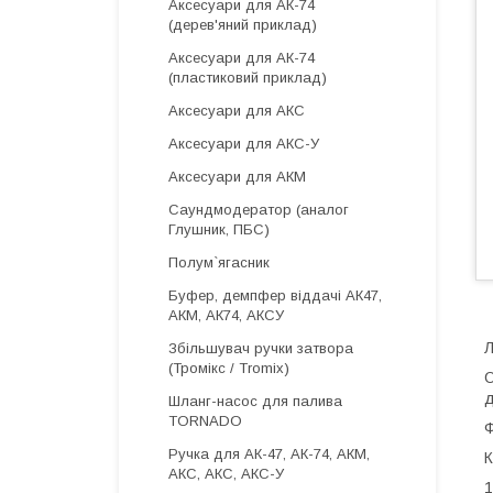
Аксесуари для АК-74
(дерев'яний приклад)
Аксесуари для АК-74
(пластиковий приклад)
Аксесуари для АКС
Аксесуари для АКС-У
Аксесуари для АКМ
Саундмодератор (аналог
Глушник, ПБС)
Полум`ягасник
Буфер, демпфер віддачі АК47,
АКМ, АК74, АКСУ
Л
Збільшувач ручки затвора
(Тромікс / Tromix)
О
д
Шланг-насос для палива
TORNADO
Ф
Ручка для АК-47, АК-74, АКМ,
К
АКС, АКС, АКС-У
1