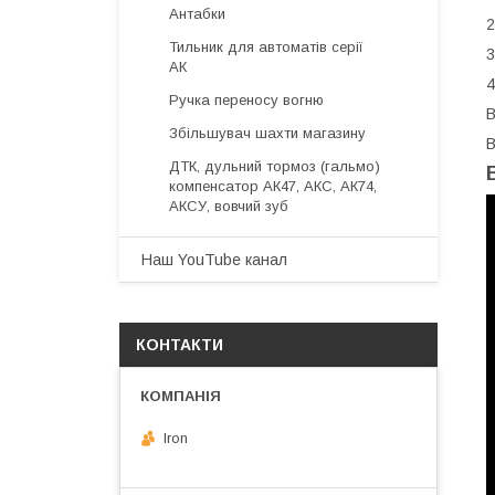
Антабки
2
Тильник для автоматів серії
3
АК
4
Ручка переносу вогню
В
Збільшувач шахти магазину
В
ДТК, дульний тормоз (гальмо)
компенсатор АК47, АКС, АК74,
АКСУ, вовчий зуб
Наш YouTube канал
КОНТАКТИ
Iron