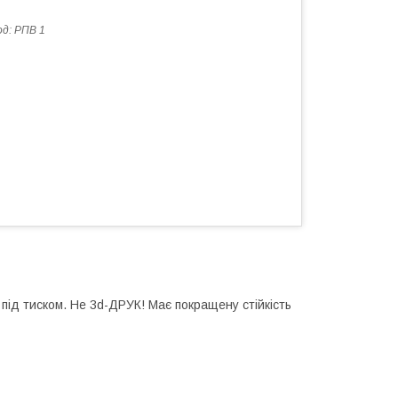
од:
РПВ 1
під тиском. Не 3d-ДРУК! Має покращену стійкість