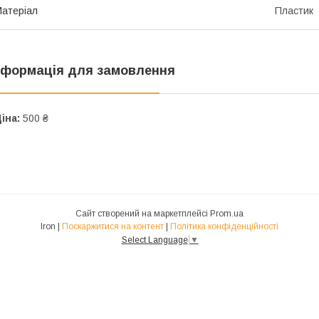
атеріал
Пластик
нформація для замовлення
іна:
500 ₴
Сайт створений на маркетплейсі
Prom.ua
Iron |
Поскаржитися на контент
|
Політика конфіденційності
Select Language
▼