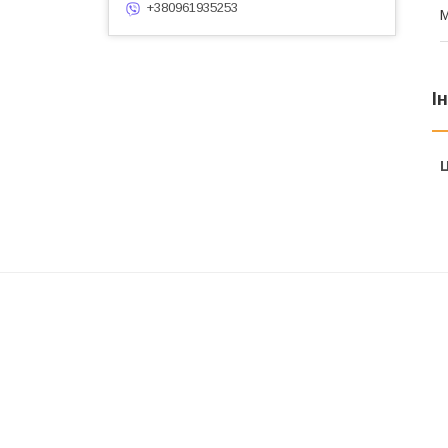
+380961935253
М
І
Ц