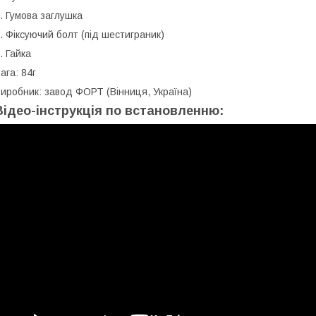
. Гумова заглушка
. Фіксуючий болт (під шестиграник)
. Гайка
ага: 84г
иробник: завод ФОРТ (Вінниця, Україна)
Відео-інструкція по встановленню: