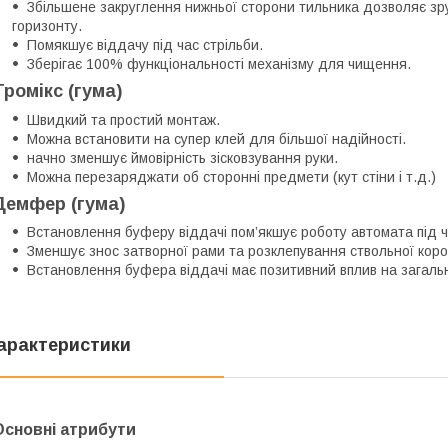
Збільшене закруглення нижньої сторони тильника дозволяє зру
горизонту.
Помякшує віддачу під час стрільби.
Зберігає 100% функціональності механізму для чищення.
Тромікс (гума)
Швидкий та простий монтаж.
Можна встановити на супер клей для більшої надійності.
начно зменшує ймовірність зісковзування руки.
Можна перезаряджати об сторонні предмети (кут стіни і т.д.)
Демфер (гума)
Встановлення буферу віддачі пом’якшує роботу автомата під ч
Зменшує знос затворної рами та розклепування ствольної коро
Встановлення буфера віддачі має позитивний вплив на загальну 
арактеристики
Основні атрибути