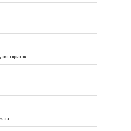
унків і принтів
мата