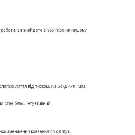
їх роботи, ви знайдете в YouTube на нашому
логією лиття під тиском. Не 3d-ДРУК! Має
и стає більш інтуєтивний.
унок зменшення ковзання по одягу).