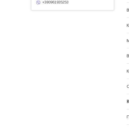
+380961935253
В
К
М
В
К
П