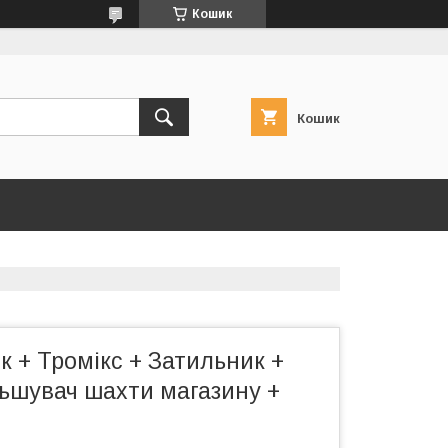
Кошик
Кошик
 + Тромікс + Затильник +
льшувач шахти магазину +