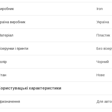
иробник
Iron
раїна виробник
Україна
атеріал
Пластик
ізерунки і принти
Без візер
олір
Чорний
Стан
Нове
Користувацькi характеристики
ризначення
Для авто