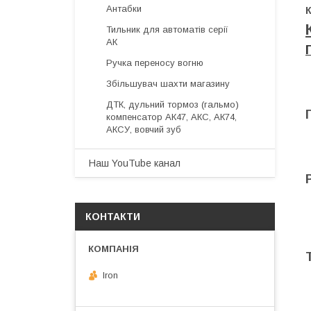
Антабки
Тильник для автоматів серії
АК
Ручка переносу вогню
Збільшувач шахти магазину
ДТК, дульний тормоз (гальмо)
компенсатор АК47, АКС, АК74,
АКСУ, вовчий зуб
Наш YouTube канал
КОНТАКТИ
Iron