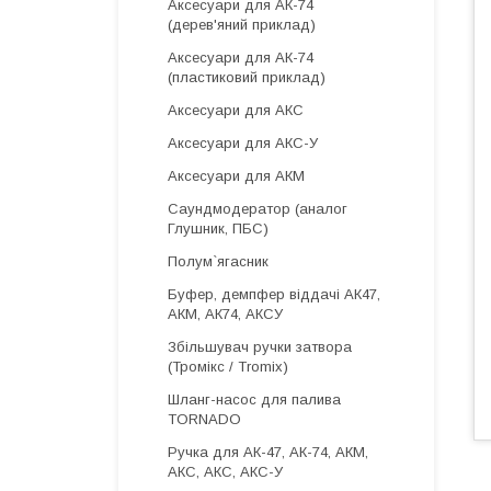
Аксесуари для АК-74
(дерев'яний приклад)
Аксесуари для АК-74
(пластиковий приклад)
Аксесуари для АКС
Аксесуари для АКС-У
Аксесуари для АКМ
Саундмодератор (аналог
Глушник, ПБС)
Полум`ягасник
Буфер, демпфер віддачі АК47,
АКМ, АК74, АКСУ
Збільшувач ручки затвора
(Тромікс / Tromix)
Шланг-насос для палива
TORNADO
Ручка для АК-47, АК-74, АКМ,
АКС, АКС, АКС-У