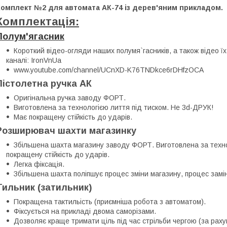
Комплект №2 для автомата АК-74 із дерев'яним прикладом.
Комплектація:
Полум'ягасник
Короткий відео-огляди наших полумя`гаcників, а також відео 
каналі: IronVnUa
www.youtube.com/channel/UCnXD-K76TNDkce6rDHfzOCA
Пістолетна ручка АК
Оригінальна ручка заводу ФОРТ.
Виготовлена за технологією лиття під тиском. Не 3d-ДРУК!
Має покращену стійкість до ударів.
Розширювач шахти магазинку
Збільшена шахта магазину заводу ФОРТ. Виготовлена за техно
покращену стійкість до ударів.
Легка фіксація.
Збільшена шахта поліпшує процес зміни магазину, процес замін
Тильник (затильник)
Покращена тактильість (приємніша робота з автоматом).
Фіксується на прикладі двома саморізами.
Дозволяє краще тримати ціль під час стрільби чергою (за рах