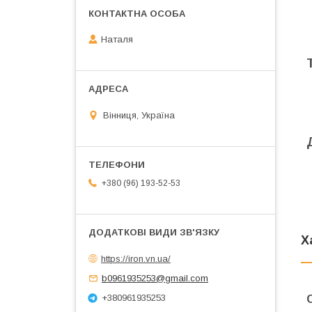
Наталя
Вінниця, Україна
+380 (96) 193-52-53
Х
https://iron.vn.ua/
b0961935253@gmail.com
+380961935253