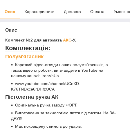
Опис
Характеристики
Доставка
Оплата
Умови п
Опис
Комплект №2 для автомата
АКС
-У.
Комплектація:
Полум'ягасник
Короткий відео-огляди наших полумя`гаcників, а
також відео їх роботи, ви знайдете в YouTube на
нашому каналі: IronVnUa
www.youtube.com/channel/UCnXD-
K76TNDkce6rDHfzOCA
Пістолетна ручка АК
Оригінальна ручка заводу ФОРТ.
Виготовлена за технологією лиття під тиском. Не 3d-
ДРУК!
Має покращену стійкість до ударів.