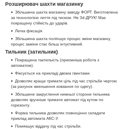
Розширювач шахти магазинку
Збільшена шахта магазину заводу ФОРТ. Виготовлена
за технологією лиття під тиском. Не 3d-ДРУК! Має
покращену стійкість до ударів.
Легка фіксація.
Збільшена шахта поліпшує процес зміни магазину,
процес заміни стає більш інтуєтивний.
Тильник (затильник)
Покращена тактильість (приємніша робота з
автоматом).
Фіксується на прикладі двома гвинтами.
Дозволяє краще тримати ціль під час стрільби чергою
(за рахунок зменшення ковзання по одягу).
Збільшене закруглення нижньої сторони тильника
дозволяє зручніше тримати автомат під кутом по
горизонту.
Форма тильника дозволяє повноцінно складати
приклад автомата АКС-У.
Помякшує віддачу під час стрільби.