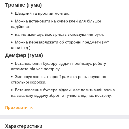
Тромікс (гума)
Швидкий та простий монтаж.
Можна встановити на супер клей для більшої
надійності.
начно зменшує ймовірність зісковзування руки.
Можна перезаряджати об сторонні предмети (кут
стіни і т.д.)
Демфер (гума)
Встановлення буферу віддачі пом’якшує роботу
автомата під час пострілу.
Зменшує знос затворної рами та розклепування
ствольної коробки.
Встановлення буфера віддачі має позитивний вплив
на загальну віддачу зброї та гучність під час пострілу.
Приховати
Характеристики