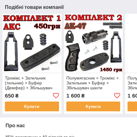
Подібні товари компанії
Тромікс + Затильник
Полумягасник + Тромікс +
Полу
(тильник) + Буфер
Затильник + Буфер +
Зати
(Демфер) + Збільшувач
Збільшувач шахти
Збіл
шахти магазину АКС
магазину + Ручка АК47
мага
650
1 600
1 6
₴
₴
Купити
Купити
Про нас
85% позитивних з 40 відгуків за рік