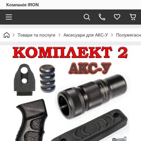
Компанія IRON
Товари та послуги
Аксесуари для АКС-У
Полумягасн