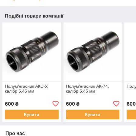
Подібні товари компанії
Полум'ягасник АКС-У,
Полум'ягасник АК-74,
Полу
калібр 5,45 мм
калібр 5,45 мм
600
600
600
₴
₴
Купити
Купити
Про нас