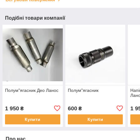
Подібні товари компанії
Полум"ягасник Део Ланос
Полум"ягасник
Напі
Лан
1 950
600
1 9
₴
₴
Купити
Купити
Про нас